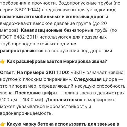
требования к прочности. Водопропускные трубы (по
серии 3.501.1-144) предназначены для укладки
под
насыпями автомобильных и железных дорог
и
выдерживают высокое давление грунта (до 20
метров).
Канализационные
безнапорные трубы (по
ГОСТ 6482-2011) используются для подземных
трубопроводов сточных вод и
не
распространяются
на сооружения под дорогами.
👉 Как расшифровывается маркировка звена?
Ответ:
На примере ЗКП 1.100:
«ЗКП» означает «звено
круглое с плоским опиранием».
Следующая
цифра —
это типоразмер, определяющий несущую способность
звена.
Последние
цифры — длина звена в дециметрах
(100 дм = 1000 мм).
Дополнительно
в маркировке
может указываться морозостойкость и
водонепроницаемость.
👉 Какую марку бетона использовать для звеньев в