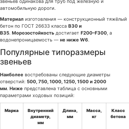
звеньев одинакова для труб под железную и
автомобильную дороги.
Материал
изготовления — конструкционный тяжёлый
бетон по ГОСТ 26633 класса
В30 и
В35
.
Морозостойкость
достигает
F200–F300
, а
водонепроницаемость —
не ниже W6
.
Популярные типоразмеры
звеньев
Наиболее
востребованы следующие диаметры
отверстий:
500, 750, 1000, 1250, 1500 и 2000
мм
.
Ниже
представлена таблица с основными
параметрами ходовых позиций:
Марка
Внутренний
Длина,
Масса,
Класс
диаметр,
мм
кг
бетона
мм