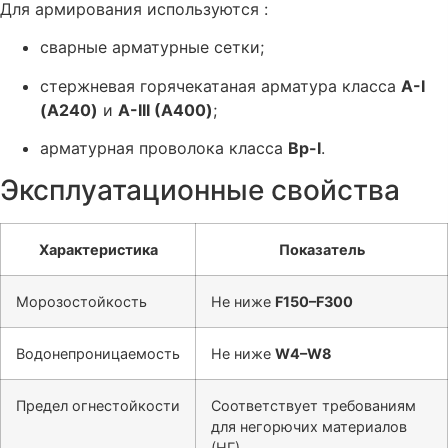
Для армирования используются :
сварные арматурные сетки;
стержневая горячекатаная арматура класса
А-I
(А240)
и
А-III (А400)
;
арматурная проволока класса
Вр-I
.
Эксплуатационные свойства
Характеристика
Показатель
Морозостойкость
Не ниже
F150–F300
Водонепроницаемость
Не ниже
W4–W8
Предел огнестойкости
Соответствует требованиям
для негорючих материалов
(НГ)