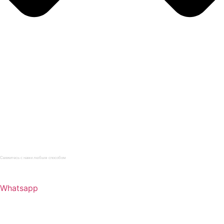
Главная
Каталог
Услуги
О компании
Нормативная документация
Статьи
Контакты
Свяжитесь с нами любым способом
+7 (812) 622-09-62
Whatsapp