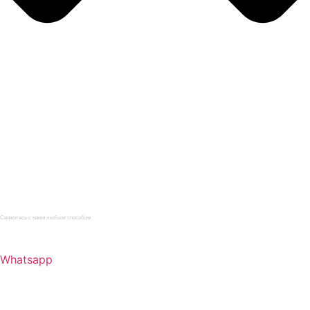
Главная
Каталог
Услуги
О компании
Нормативная документация
Статьи
Контакты
Свяжитесь с нами любым способом
+7 (812) 622-09-62
Whatsapp