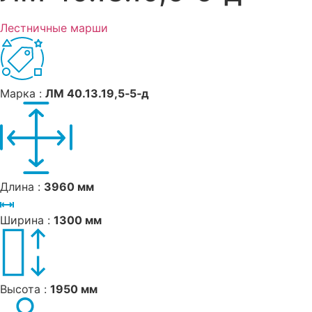
Лестничные марши
Марка :
ЛМ 40.13.19,5‑5‑д
Длина :
3960 мм
Ширина :
1300 мм
Высота :
1950 мм