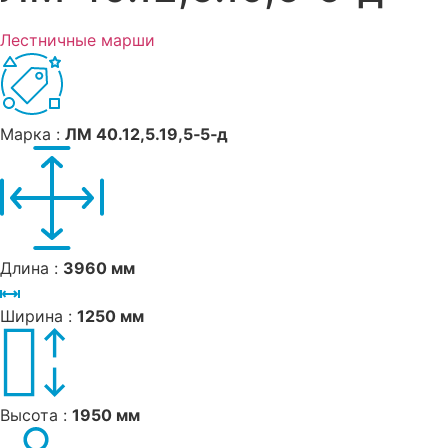
Лестничные марши
Марка :
ЛМ 40.12,5.19,5‑5‑д
Длина :
3960 мм
Ширина :
1250 мм
Высота :
1950 мм