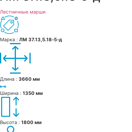
Лестничные марши
Марка :
ЛМ 37.13,5.18‑5‑д
Длина :
3660 мм
Ширина :
1350 мм
Высота :
1800 мм