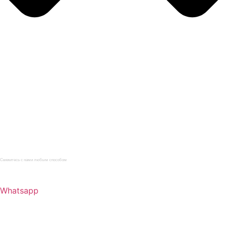
Главная
Каталог
Услуги
О компании
Нормативная документация
Статьи
Контакты
Свяжитесь с нами любым способом
+7 (812) 622-09-62
Whatsapp