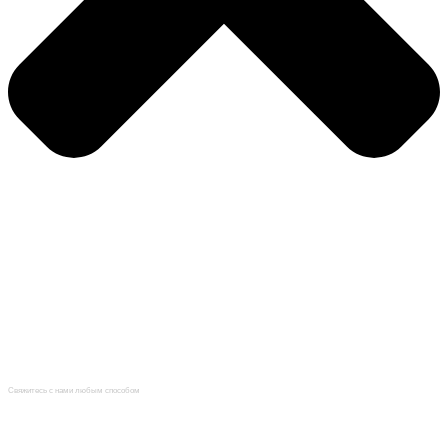
Главная
Каталог
Услуги
О компании
Нормативная документация
Статьи
Контакты
Свяжитесь с нами любым способом
+7 (812) 622-09-62