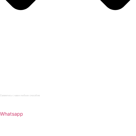
Главная
Каталог
Услуги
О компании
Нормативная документация
Статьи
Контакты
Свяжитесь с нами любым способом
+7 (812) 622-09-62
Whatsapp